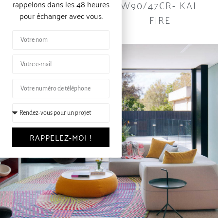
GP60/79F- KAL
W90/47CR- KAL
rappelons dans les 48 heures
pour échanger avec vous.
FIRE
FIRE
RAPPELEZ-MOI !