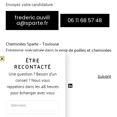
Envoyez votre candidature :
frederic.auvill
06 11 68 57 48
a@sparte.fr
Cheminées Sparte – Toulouse
Entreprise spécialisée dans la
pose de poêles et cheminées
depuis plus de 50 ans
.
ÊTRE
RECONTACTÉ
Une question ? Besoin d’un
Précédent
Suivant
conseil ? Nous vous
Partager l'article :
rappelons dans les 48 heures
pour échanger avec vous.