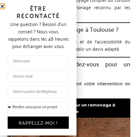
ÊTRE
et délivre un certificat de ramonage reconnu par les
RECONTACTÉ
assurances.
Une question ? Besoin d’un
Combien coûte un ramonage à Toulouse ?
conseil ? Nous vous
rappelons dans les 48 heures
Le prix dépend de l’installation et de l’accessibilité du
pour échanger avec vous.
conduit. Un professionnel peut établir un devis adapté.
Comment prendre rendez-vous pour un
ramonage à Toulouse ?
Vous pouvez
réserver directement votre intervention en
ligne
sur notre site.
Prendre rendez-vous pour un ramonage à
Toulouse
RAPPELEZ-MOI !