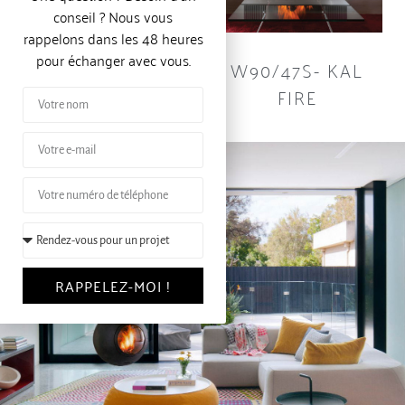
conseil ? Nous vous
rappelons dans les 48 heures
pour échanger avec vous.
GP105/59F- KAL
W90/47S- KAL
FIRE
FIRE
RAPPELEZ-MOI !