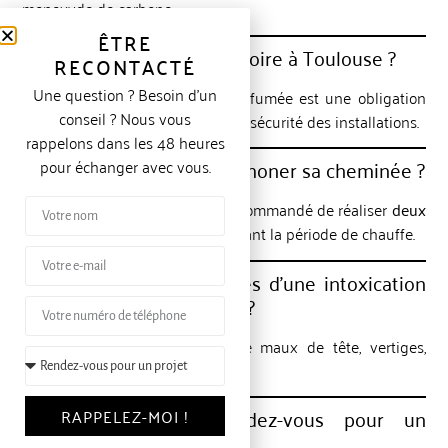
monoxyde de carbone.
ÊTRE
Le ramonage est-il obligatoire à Toulouse ?
RECONTACTÉ
Une question ? Besoin d’un
Oui. L’entretien des conduits de fumée est une obligation
conseil ? Nous vous
réglementaire visant à garantir la sécurité des installations.
rappelons dans les 48 heures
Combien de fois faut-il ramoner sa cheminée ?
pour échanger avec vous.
Dans la plupart des cas, il est recommandé de réaliser
deux
ramonages par an
, dont un pendant la période de chauffe.
Quels sont les symptômes d’une intoxication
au monoxyde de carbone ?
Les symptômes peuvent inclure maux de tête, vertiges,
fatigue ou nausées.
Comment prendre rendez-vous pour un
RAPPELEZ-MOI !
ramonage à Toulouse ?