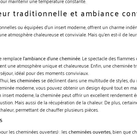
pour maintenir une température constante.
eur traditionnelle et ambiance con
itionnelles ou équipées d’un insert moderne, offrent un charme indé
une atmosphère chaleureuse et conviviale. Mais qu’en est-il de leu
ne remplace
l’ambiance d’une cheminée
. Le spectacle des flammes c
tent une atmosphère unique et chaleureuse. Enfin, une cheminée tra
e séjour, idéal pour des moments conviviaux.
d’hui,
les cheminées
se déclinent dans une multitude de styles, du 
eminée moderne, vous pouvez obtenir un design épuré tout en maxi
n insert moderne, la cheminée peut offrir un excellent rendement é
ustion. Mais aussi de la récupération de la chaleur. De plus, certai
haleur, permettant de chauffer plusieurs pièces.
s
pour les cheminées ouvertes) : les
cheminées ouvertes
, bien que c