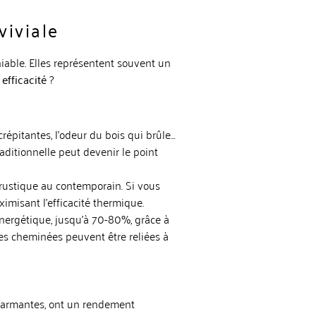
viviale
niable. Elles représentent souvent un
r
efficacité
?
répitantes, l’odeur du bois qui brûle…
ditionnelle peut devenir le point
rustique au contemporain. Si vous
misant l’efficacité thermique
.
nergétique, jusqu’à 70-80%, grâce à
nes cheminées peuvent être reliées à
harmantes, ont un rendement