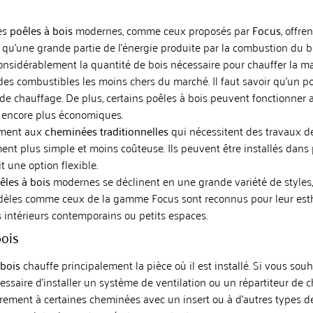
les
poêles à bois
modernes, comme ceux proposés par
Focus
, offr
e qu’une grande partie de l’énergie produite par la combustion du 
 considérablement la quantité de bois nécessaire pour chauffer la ma
 des combustibles les moins chers du marché. Il faut savoir qu’un po
de chauffage. De plus, certains poêles à bois peuvent fonctionne
s encore plus économiques.
irement aux
cheminées traditionnelles
qui nécessitent des travaux de
ent plus simple et moins coûteuse. Ils peuvent être installés dans
t une option flexible.
êles à bois
modernes se déclinent en une grande variété de styles
dèles comme ceux de la gamme Focus sont reconnus pour leur esthé
s intérieurs contemporains ou petits espaces.
bois
 bois
chauffe principalement la pièce où il est installé. Si vous sou
cessaire d’installer un système de ventilation ou un répartiteur de c
ement à certaines cheminées avec un insert ou à d’autres types de 