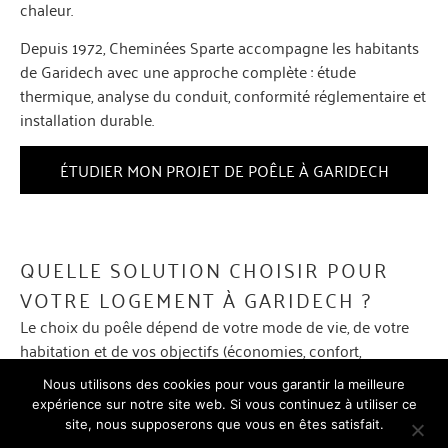
chaleur.
Depuis 1972, Cheminées Sparte accompagne les habitants
de Garidech avec une approche complète : étude
thermique, analyse du conduit, conformité réglementaire et
installation durable.
ÉTUDIER MON PROJET DE POÊLE À GARIDECH
QUELLE SOLUTION CHOISIR POUR
VOTRE LOGEMENT À GARIDECH ?
Le choix du poêle dépend de votre mode de vie, de votre
habitation et de vos objectifs (économies, confort,
autonomie).
Nous utilisons des cookies pour vous garantir la meilleure
Le poêle à bois à Garidech
expérience sur notre site web. Si vous continuez à utiliser ce
Le poêle à bois offre une solution fiable, économique et
site, nous supposerons que vous en êtes satisfait.
conviviale, particulièrement adaptée aux maisons