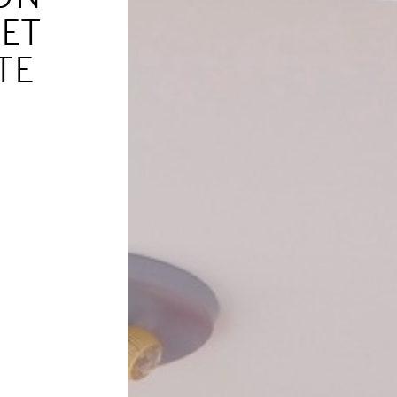
ET
TE