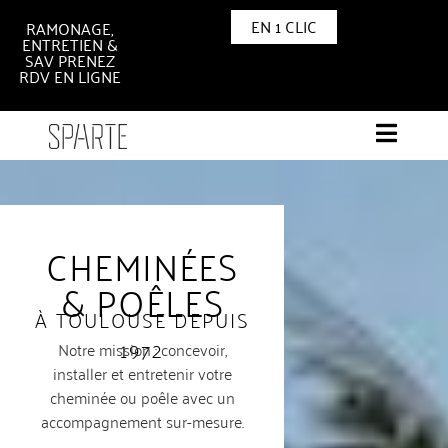
EN 1 CLIC
RAMONAGE,
ENTRETIEN &
SAV PRENEZ
RDV EN LIGNE
CHEMINÉES
& POÊLES
À TOULOUSE DEPUIS
1972
Notre mission : concevoir,
installer et entretenir votre
cheminée ou poêle avec un
accompagnement sur-mesure.